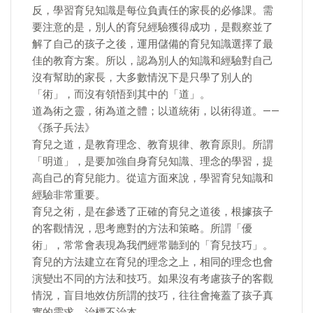
反，學習育兒知識是每位負責任的家長的必修課。需
要注意的是，別人的育兒經驗獲得成功，是觀察並了
解了自己的孩子之後，運用儲備的育兒知識選擇了最
佳的教育方案。所以，認為別人的知識和經驗對自己
沒有幫助的家長，大多數情況下是只學了別人的
「術」，而沒有領悟到其中的「道」。
道為術之靈，術為道之體；以道統術，以術得道。——
《孫子兵法》
育兒之道，是教育理念、教育規律、教育原則。所謂
「明道」，是要加強自身育兒知識、理念的學習，提
高自己的育兒能力。從這方面來說，學習育兒知識和
經驗非常重要。
育兒之術，是在參透了正確的育兒之道後，根據孩子
的客觀情況，思考應對的方法和策略。所謂「優
術」，常常會表現為我們經常聽到的「育兒技巧」。
育兒的方法建立在育兒的理念之上，相同的理念也會
演變出不同的方法和技巧。如果沒有考慮孩子的客觀
情況，盲目地效仿所謂的技巧，往往會掩蓋了孩子真
實的需求，治標不治本。