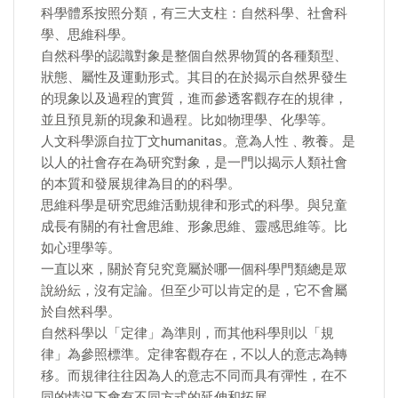
科學體系按照分類，有三大支柱：自然科學、社會科
學、思維科學。
自然科學的認識對象是整個自然界物質的各種類型、
狀態、屬性及運動形式。其目的在於揭示自然界發生
的現象以及過程的實質，進而參透客觀存在的規律，
並且預見新的現象和過程。比如物理學、化學等。
人文科學源自拉丁文humanitas。意為人性﹑教養。是
以人的社會存在為研究對象，是一門以揭示人類社會
的本質和發展規律為目的的科學。
思維科學是研究思維活動規律和形式的科學。與兒童
成長有關的有社會思維、形象思維、靈感思維等。比
如心理學等。
一直以來，關於育兒究竟屬於哪一個科學門類總是眾
說紛紜，沒有定論。但至少可以肯定的是，它不會屬
於自然科學。
自然科學以「定律」為準則，而其他科學則以「規
律」為參照標準。定律客觀存在，不以人的意志為轉
移。而規律往往因為人的意志不同而具有彈性，在不
同的情況下會有不同方式的延伸和拓展。