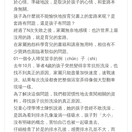
於心情。準確地說，是取決於孩子的心情，和套路本
身無關。
孩子為什麼就不能愉快地按育兒書上的套路來呢？是
套路有問題，還是孩子有問題？
經過了N次失敗之後，家屬無奈地感嘆：也許世界上最
沒用的路，就是育兒的套路。
在家屬抱怨科學育兒的書籍和講座無用時，相信有不
少寶媽也面臨著類似的問題。
01一個令人啼笑皆非的例（chǔn）子（shì）
去年10月，筆者4歲的孩子突然變得非常抗拒洗澡，也
找不到真正的原因。家屬只能盡量加快速度，速戰速
決。結果每次洗澡都會把整個浴室弄得像個大型翻車
現場一樣。
為了解決這個問題，我們都習慣性地去查閱相關的資
料，尋找孩子抗拒洗澡的真正原因。
兒童心理學博士陳忻說過，她的孩子曾經不敢洗澡，
是因為看到排水孔像漩渦一樣吸水，孩子對「大小」
沒有明確的概念，害怕自己也被一起吸進去。
仔細檢查了於是的排水孔後，感覺排水孔並不大，而