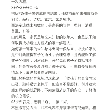
一次方程。
X+Y+Z+A+C…=λ
把λ作為孩子優秀成長的結果，那麼前面的未知數就是
刻苦、品行、道德、意志、家庭環境…
而決定這些未知數的，是家長的陪伴、理解、溝通、
尊重、引導…
由此可見，家長是填充未知數的執筆人，也是孩子如
何取得成功這道方程式的唯一解題人。
如何讓一連串的未知數得出同一個結果，取決於家長
是否能夠懂得孩子的通性，合理引導；是否能夠了解
孩子的個性，因材施教。雖然每個孩子的特點都不
同，但是在家長及時補足孩子短板、引導特長發揮的
情況下，最終都會殊途同歸。
相比於時髦的育兒新理念來說，「從孩子的真實情況
出發」顯得過於老掉牙，但這真不是廢話。與其追求
虛無縹緲的新思路，不如紮根於孩子的內心，了解他
的核心需求。
05學習育兒，應明「道」、優「術」
不照搬育兒方法，並不代表不應該學習育兒知識。相