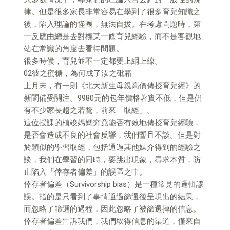
律。但是很多家長非常容易在學到了很多育兒知識之
後，陷入理論的怪圈，無法自拔。在考慮問題時，第
一反應由總是去對標某一條育兒經驗，而不是客觀地
站在常識的角度去看待問題。
很多時候，育兒並不一定都要上綱上線。
02彼之蜜糖，為何成了汝之砒霜
上月末，有一則《北大新生母親高價傳授育兒經》的
新聞備受關注。9980元的包年價格著實不低，但是仍
有不少家長趨之若鶩，前來「取經」。
這位授課的植竣媽媽究竟能否有效地傳授育兒經驗，
是否會造成不良的社會反響，我們暫且不談。但是對
於類似的學習取經，包括通過其他媒介得到的經驗之
談，我們在學習的同時，要跳出現象，尋求本質，防
止陷入「倖存者偏差」的誤區之中。
倖存者偏差（Survivorship bias）是一種常見的邏輯謬
誤。指的是只看到了事情通過篩選後呈現出的結果，
而忽略了篩選的過程，因此忽略了被篩選掉的信息。
倖存者偏差告訴我們，我們取得信息的渠道，僅來自