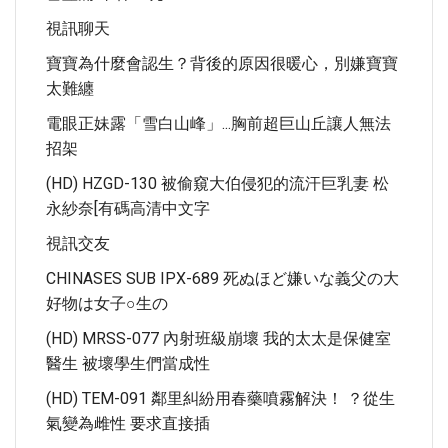
視訊聊天
寶寶為什麼會認生？背後的原因很暖心，別嫌寶寶
太難纏
電眼正妹露「雪白山峰」...胸前超巨山丘讓人無法
招架
(HD) HZGD-130 被偷窺大伯侵犯的流汗巨乳妻 松
永紗奈[有碼高清中文字
視訊交友
CHINASES SUB IPX-689 死ぬほど嫌いな義父の大
好物は女子○生の
(HD) MRSS-077 內射班級崩壞 我的太太是保健室
醫生 被壞學生們當成性
(HD) TEM-091 鄰里糾紛用春藥噴霧解決！ ？從生
氣變為雌性 要求直接插