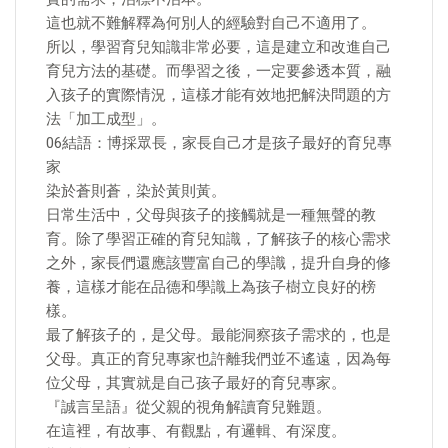
這也就不難解釋為何別人的經驗對自己不適用了。
所以，學習育兒知識非常必要，這是建立和改進自己
育兒方法的基礎。而學習之後，一定要參透本質，融
入孩子的實際情況，這樣才能有效地把解決問題的方
法「加工成型」。
06結語：博採眾長，家長自己才是孩子最好的育兒專
家
染於蒼則蒼，染於黃則黃。
日常生活中，父母與孩子的接觸就是一種無聲的教
育。除了學習正確的育兒知識，了解孩子的核心需求
之外，家長們還應該豐富自己的學識，提升自身的修
養，這樣才能在品德和學識上為孩子樹立良好的榜
樣。
最了解孩子的，是父母。最能洞察孩子需求的，也是
父母。真正的育兒專家也許離我們並不遙遠，因為每
位父母，其實就是自己孩子最好的育兒專家。
『誠言呈語』從父親的視角解讀育兒難題。
在這裡，有故事、有觀點，有邏輯、有深度。