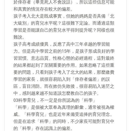
於倖存者（畢竟死人不會說話），所以這些信息可能
和真實的情況存在較大的偏差。
孩子考入北大是既成事實，但她的媽媽是否具備「北
大級別」的育兒水平呢？這很難下定論。而通過這類
學習是否能讓自己的育兒水平得到提升呢？同樣也很
難說。
孩子高考成績優異，反應了高中三年卓越的學習能
力。但是高中學習之前的15年，是孩子形成良好的學
習習慣、意志品質、性格心態的必經過程，這對最終
的結果都起到了至關重要的作用。如果忽略了這些重
要的問題，只看到孩子考入了北大的結果，那麼繳費
學習的家長，就很容易陷入到「倖存者偏差」的誤
區，盲目消防。而在效仿失敗後，很容易陷入迷茫之
中，感到越來越不知道該怎麼教自己的孩子。
03科學育兒，不一定是你所認為的「科學」
「科學」是個被大眾奉為真理的辭彙，通常被視為權
威。「科學育兒」也是近年來備受追捧的育兒理念。
但是在追求「科學」的同時，不少家長可能對育兒中
的「科學」存在認識上的偏差。