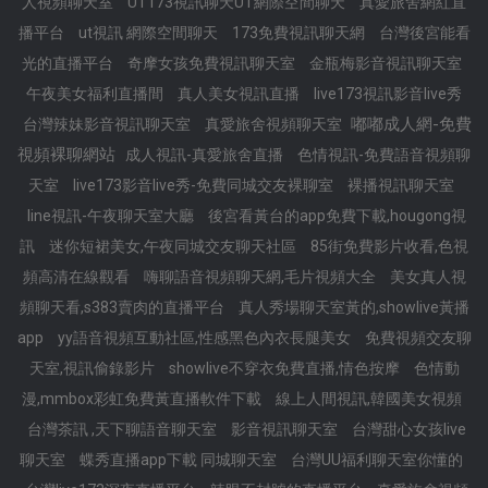
人視頻聊天室
UT173視訊聊天UT網際空間聊天
真愛旅舍網紅直
播平台
ut視訊 網際空間聊天
173免費視訊聊天網
台灣後宮能看
光的直播平台
奇摩女孩免費視訊聊天室
金瓶梅影音視訊聊天室
午夜美女福利直播間
真人美女視訊直播
live173視訊影音live秀
嘟嘟成人網-免費
台灣辣妹影音視訊聊天室
真愛旅舍視頻聊天室
視頻裸聊網站
成人視訊-真愛旅舍直播
色情視訊-免費語音視頻聊
天室
live173影音live秀-免費同城交友裸聊室
裸播視訊聊天室
line視訊-午夜聊天室大廳
後宮看黃台的app免費下載,hougong視
訊
迷你短裙美女,午夜同城交友聊天社區
85街免費影片收看,色視
頻高清在線觀看
嗨聊語音視頻聊天網,毛片視頻大全
美女真人視
頻聊天看,s383賣肉的直播平台
真人秀場聊天室黃的,showlive黃播
app
yy語音視頻互動社區,性感黑色內衣長腿美女
免費視頻交友聊
天室,視訊偷錄影片
showlive不穿衣免費直播,情色按摩
色情動
漫,mmbox彩虹免費黃直播軟件下載
線上人間視訊,韓國美女視頻
台灣茶訊 ,天下聊語音聊天室
影音視訊聊天室
台灣甜心女孩live
聊天室
蝶秀直播app下載 同城聊天室
台灣UU福利聊天室你懂的