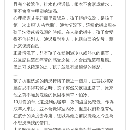
且完全被遮住。排水也很通暢，根本不會形成積水，
更不會產生明顯的漩渦。
心理學家艾曼紐爾里貢認為，孩子拒絕洗澡，是孩子
第一次出現"人格危機"。通常情況下，這種危機出現在
孩子洗澡或者洗頭的時候。在人格危機中，孩子會變
得不信任別人。通過反對別人，包括自己的父母，藉
此來保護自己。
正常情況下，只有孩子在受到過冷水或熱水的傷害，
並且記住這些痛苦的感受之後，才會出現這種反應。
但是可以確定的是，孩子並沒有過類似的經歷。
……
孩子抗拒洗澡的情況持續了接近一個月，正當我和家
屬百思不得其解之時，孩子突然又恢復正常了。原來
他之前不願意洗澡的原因很簡單：怕冷。
10月份的華北還沒到供暖季，夜間溫度比較低。作為
成年人來說，並不會覺得室內冷。但是我們都沒有站
在孩子的角度去考慮，總以為他之前說洗澡太冷是為
不想洗澡找的借口。
大多數情況下，專家們的理論只會去針對一般性的規