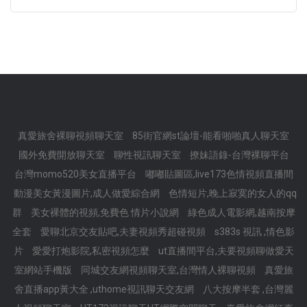
真愛旅舍裸聊視頻聊天室
85街官網st論壇-能看啪啪真人聊天室
國外免費開放聊天室
聊性視訊聊天室
撩妹語錄-台灣裸聊平台
台灣momo520美女直播平台
嘟嘟貼圖區,live173色情視頻直播間
動漫美女黃漫圖片,成人做愛綜合網
色情短片,晚上寂寞的女人的qq
群
美女裸體的視頻,免費色 情片小說網
綠色成人電影網,越南按摩
全套
愛聊北京交友貼吧,夫妻視頻秀超碰視頻
s383s 視訊 ,情色影
片
愛愛打炮影院,私密視頻怎麼
ut直播間平台,夫要視頻聊做愛天
室網站手機版
同城交友網視頻聊天室,台灣情人裸聊視頻
真愛旅
舍直播app黃大全 ,uthome視訊聊天交友網
八大按摩半套 ,台灣麗