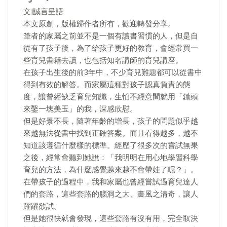
文|誠言呈語
本文原創，版權歸作者所有，歡迎轉發分享。
筆者的家屬之前並不是一個有讀書習慣的人，但是自
從有了孩子後，為了給孩子更好的教育，會經常買一
些育兒書籍去讀，也包括知名講師的育兒講座。
在孩子出生後的前3年中，不少育兒難題都可以從書中
得到有效的解答。而家屬這種對孩子認真負責的態
度，讓曾經缺乏育兒知識，生怕不經意間就用「鋤頭
來鑿一塊美玉」的我，深感欣慰。
但是好景不長，隨著年齡的增長，孩子的問題似乎越
來越無法從書中找到正確答案。而且看得越多，越不
知道該遵循什麼樣的標準。經歷了很多次的嘗試無果
之後，經常會聽到她說：「我明明在用心地學習科學
育兒的方法，為什麼感覺越來越不會帶娃了呢？」。
在帶孩子的過程中，我和家屬也曾經嘗試過育兒達人
們的套路，這些套路的腦洞之大、畫風之清奇，讓人
躍躍欲試。
但是她很快就會發現，這些套路有沒有用，完全取決