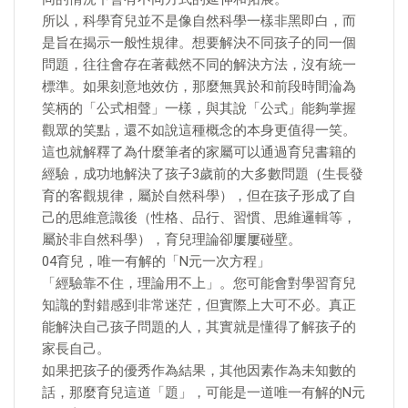
所以，科學育兒並不是像自然科學一樣非黑即白，而
是旨在揭示一般性規律。想要解決不同孩子的同一個
問題，往往會存在著截然不同的解決方法，沒有統一
標準。如果刻意地效仿，那麼無異於和前段時間淪為
笑柄的「公式相聲」一樣，與其說「公式」能夠掌握
觀眾的笑點，還不如說這種概念的本身更值得一笑。
這也就解釋了為什麼筆者的家屬可以通過育兒書籍的
經驗，成功地解決了孩子3歲前的大多數問題（生長發
育的客觀規律，屬於自然科學），但在孩子形成了自
己的思維意識後（性格、品行、習慣、思維邏輯等，
屬於非自然科學），育兒理論卻屢屢碰壁。
04育兒，唯一有解的「N元一次方程」
「經驗靠不住，理論用不上」。您可能會對學習育兒
知識的對錯感到非常迷茫，但實際上大可不必。真正
能解決自己孩子問題的人，其實就是懂得了解孩子的
家長自己。
如果把孩子的優秀作為結果，其他因素作為未知數的
話，那麼育兒這道「題」，可能是一道唯一有解的N元