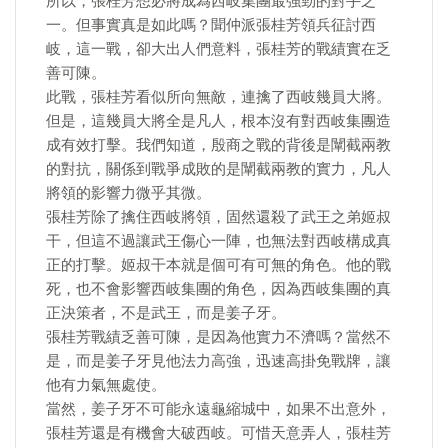
所以，張桂芳想必將成為西岐集團最強勁的對手之
一。但事實真是如此嗎？聞仲派張桂芳領兵征討西
岐，這一戰，卻大出人們意料，張桂芳的戰績實在乏
善可陳。
此戰，張桂芳看似所向無敵，連擒了西岐幾員大將。
但是，這幾員大將全是凡人，根本沒有對西岐集團造
成有效打擊。我們知道，殷商之戰的背後是闡截兩教
的對抗，關係到戰爭成敗的是闡截兩教的實力，凡人
將領的影響力微乎其微。
張桂芳除了擒住西岐將領，固然還殺了武王之弟姬叔
干，但這不過讓武王傷心一陣，也無法對西岐構成真
正的打擊。姬叔干本就是個可有可無的角色。他的戰
死，也不會影響西岐集團的角色，因為西岐集團的真
正決策者，不是武王，而是姜子牙。
張桂芳戰績乏善可陳，是因為他實力不濟嗎？當然不
是，而是姜子牙見他法力高強，迅速高掛免戰牌，讓
他有力氣無處使。
當然，姜子牙不可能永遠龜縮城中，如果不出意外，
張桂芳還是有機會大破西岐。可惜天意弄人，張桂芳