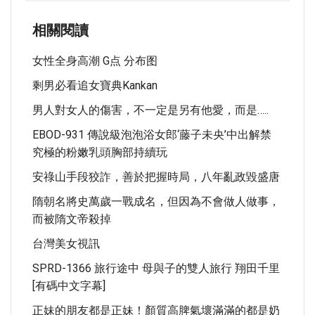
相關閱讀
女性全身高潮 G点 分布图
剩男必看追女寶典kankan
男人對女人的傷害，不一定是另有他愛，而是…..
EBOD-931 傳說級泡泡浴女郎‘藤子未央’中出解禁
究極的粉嫩乳頭胸部持續玩
安祿山手段狡詐，善於把握時局，八年亂政毀盛唐
隋朝名將史萬歲一戰成名，但因為不會做人做事，
而被隋文帝殺掉
台灣美女視訊
SPRD-1366 旅行途中 母與子的雙人旅行 翔田千里
[有碼中文字幕]
正妹的朋友都是正妹！顏質高脾氣壞滿滿的都是奶