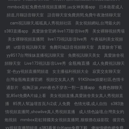
mmbox彩虹免費色情視頻直播間 ,uu女神黃播app
日本衛星成人
頻道,月聊語音聊天室
語音聊天室免費房間,免費午夜激情聊天室
cam視訊聊天,呱呱真人秀視頻社區
美女視頻網站,台灣最火的
s383直播app
真愛旅舍官網-live173影音live秀
美女裸聊視頻秀場
美女裸聊視頻直播間
live173視訊影音live秀
午夜福利美女視頻
網
ut影音視訊聊天室
免費同城語音視頻聊天室
真愛旅舍下載
yy8517台灣辣妹直播視訊聊天室
免費視訊聊天美女
真愛旅舍視
金瓶梅直播
頻聊天室
Live173視訊影音Live秀
成人免費視訊聊天
室-色yy視頻直播間頻道
女主播福利視頻大全
寂寞交友聊天室
台灣金瓶梅直播官網
視頻交友真人秀
91KShow娛樂社區,色情卡
通影片
低胸正妹 ,mm夜色不穿衣一對一直播app
免費色聊聊天
室,85st免費A片線上看
美女視頻直播,真愛旅舍美女真人秀視頻直
播
85男人幫論壇首頁,fc2成˙人免費
色情光碟,成人自拍
s383激
情視頻直播間 ,showlive真人秀視頻直播
成人情色論壇,台灣美女約
炮視頻
mmbox彩虹韓國美女視頻直播間 ,狠狠擼在線影院
後宮色
yy視頻直播間頻道 ,s383看黃台的app免費下載
傻妹情網色網免費