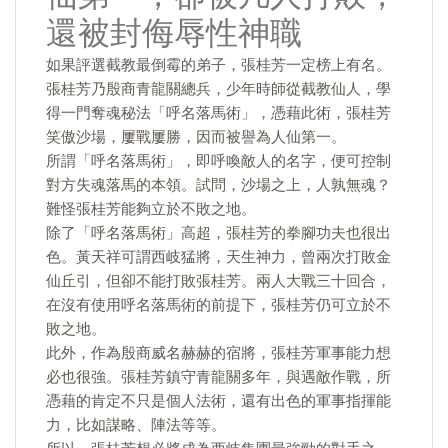
還被封侮辱性神職
如果評選截教最倒霉的弟子，張桂芳一定榜上有名。
張桂芳乃殷商青龍關總兵，少年時師從截教仙人，學
得一門奪魂秘法「呼名落馬術」，憑藉此術，張桂芳
笑傲沙場，屢戰屢勝，因而被譽為人仙第一。
所謂「呼名落馬術」，即呼喚敵人的名字，便可控制
對方失魂落馬的本領。試問，沙場之上，人孰無魂？
難怪張桂芳能夠立於不敗之地。
除了「呼名落馬術」高超，張桂芳的拳腳功夫也很出
色。黃天祥可謂西岐猛將，天生神力，曾兩次打敗金
仙丘引，但卻不能打敗張桂芳。兩人大戰三十回合，
在沒有使用呼名落馬術的前提下，張桂芳仍可立於不
敗之地。
此外，作為殷商威名赫赫的宿將，張桂芳軍事能力想
必也很強。張桂芳鎮守青龍關多年，與遇敵作戰，所
憑藉的肯定不只是個人法術，還有出色的軍事指揮能
力，比如謀略、陣法等等。