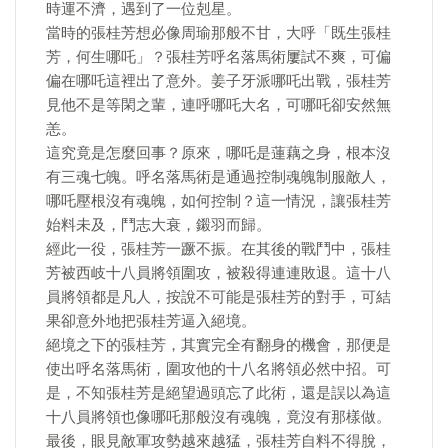
時運不濟，遇到了一位剋星。
當時的張桂芳想必像周瑜那般不甘，大呼「既生張桂
芳，何生哪吒」？張桂芳呼名落馬術屢試不爽，可偏
偏在哪吒這裡出了意外。姜子牙派哪吒出戰，張桂芳
見他不是等閑之輩，連呼哪吒大名，可哪吒卻安然無
恙。
這究竟是怎麼回事？原來，哪吒是蓮藕之身，根本沒
有三魂七魄。呼名落馬術是通過控制魂魄制服敵人，
哪吒壓根沒有魂魄，如何控制？這一情況，讓張桂芳
始料未及，鬥志大衰，鎩羽而歸。
經此一役，張桂芳一蹶不振。在其後的戰鬥中，張桂
芳被西岐十八員將領圍攻，被殺得連連敗退。這十八
員將領都是凡人，按說不可能是張桂芳的對手，可結
果卻意外地把張桂芳逼入絕境。
絕境之下的張桂芳，其實完全有翻身的機會，那便是
使出呼名落馬術，圍攻他的十八名將領必然中招。可
是，不知張桂芳是絕望過頭忘了此術，還是誤以為這
十八員將領也像哪吒那般沒有魂魄，竟沒有那樣做。
最後，眼見敵軍攻勢越來越猛，張桂芳自料不得脫，