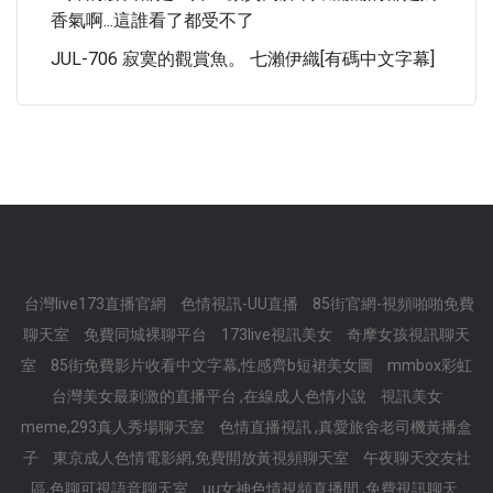
香氣啊...這誰看了都受不了
JUL-706 寂寞的觀賞魚。 七瀨伊織[有碼中文字幕]
台灣live173直播官網
色情視訊-UU直播
85街官網-視頻啪啪免費
聊天室
免費同城裸聊平台
173live視訊美女
奇摩女孩視訊聊天
室
85街免費影片收看中文字幕,性感齊b短裙美女圖
mmbox彩虹
台灣美女最刺激的直播平台 ,在線成人色情小說
視訊美女
meme,293真人秀場聊天室
色情直播視訊 ,真愛旅舍老司機黃播盒
子
東京成人色情電影網,免費開放黃視頻聊天室
午夜聊天交友社
區,色聊可視語音聊天室
uu女神色情視頻直播間 ,免費視訊聊天