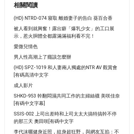
相關閱讀
(HD) NTRD-074 寢取 離婚妻子的告白 葵百合香
被人看到就興奮！露出癖「爆乳少女」的工口展
示，惹火胴體全都露滿滿福利看不完！
愛微兒情色
男人性高潮上了癮該怎麼辦
(HD) SPZ-1019 和人妻兩人獨處的NTR AV 觀賞會
[有碼高清中文字
成人影片
SHKD-953 幹翻悶濕共同工作的主婦絲襪 美咲佳奈
[有碼中文字幕]
SSIS-002 上司出差時和上司太太大搞特搞幹不停
的那三天 奧田咲[有碼中文字
李代沫曬健身近照，紋身超狂野，與網友互掐：不