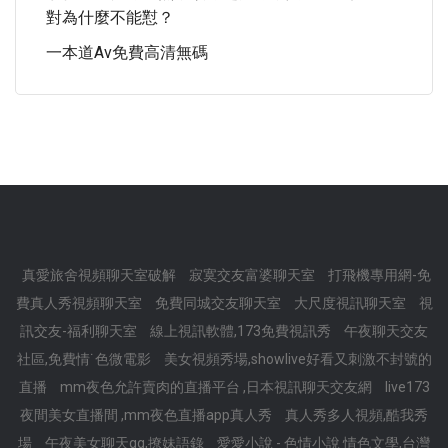
對為什麼不能懟？
一本道av免費高清無碼
真愛旅舍視頻聊天室破解
寂寞交友富婆聊天室
打飛機專用網-免
費真人秀視頻聊天室
免費同城交友聊天室
大尺度視訊聊天室
視
訊交友-福利聊天室
線上視訊軟體,173免費視訊秀
午夜聊天交友
社區,免費情˙色微電影
美女視頻秀場,showlive好看又刺激不封號的
直播
mm夜色允許賣肉的直播平台 ,日本視訊聊天交友網
live173
夜間美女直播間 ,mm夜色直播app真人秀
真人秀多人視頻,酷我秀
場
午夜美女聊天qq,撩妹語錄
愛愛小說 - 色情小說 情色文學,台灣