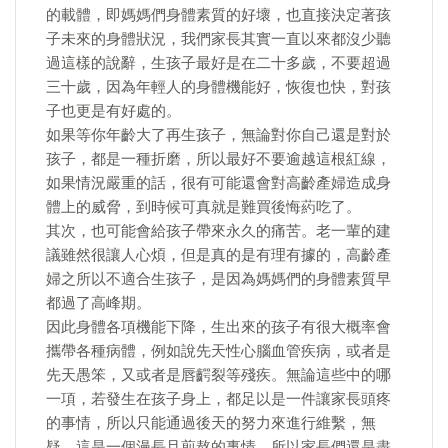
的載體，即媽媽們身體素質的好壞，也直接決定著孩
子未來的身體狀況，我們家長其實一直以來都沒少聽
過這樣的說辭，生孩子最好是在二十多歲，不要超過
三十歲，因為年輕人的身體機能好，恢復也快，對孩
子也更是有好處的。
如果等你年齡大了再生孩子，無論對你自己還是對於
孩子，都是一種折磨，所以最好不要逾越這根紅線，
如果情況嚴重的話，很有可能還會對高齡產婦造成身
體上的威脅，到時候可真就是難買後悔葯吃了。
其次，也可能會給孩子帶來永久的痛苦。老一輩的建
議雖然很讓人心煩，但是真的是有理有據的，高齡產
婦之所以不適合生孩子，是因為媽媽們的身體素質早
都過了高峰期。
因此身體各項機能下降，生出來的孩子有很大概率會
攜帶各種病體，例如說先天性心腦血管疾病，或者是
先天愚笨，又或者是唇齶裂等殘疾。無論這些中的哪
一項，若發生在孩子身上，都足以是一件讓家長頭疼
的事情，所以只能通過後天的努力來進行維繫，無
疑，這是一個漫長且煎熬的事情，所以家長們還是盡