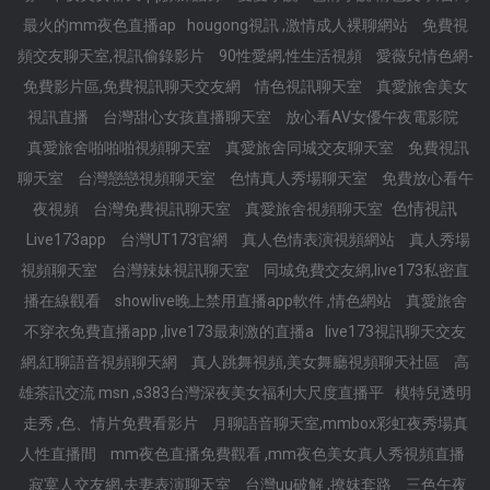
最火的mm夜色直播ap
hougong視訊 ,激情成人裸聊網站
免費視
頻交友聊天室,視訊偷錄影片
90性愛網,性生活視頻
愛薇兒情色網-
免費影片區,免費視訊聊天交友網
情色視訊聊天室
真愛旅舍美女
視訊直播
台灣甜心女孩直播聊天室
放心看AV女優午夜電影院
真愛旅舍啪啪啪視頻聊天室
真愛旅舍同城交友聊天室
免費視訊
聊天室
台灣戀戀視頻聊天室
色情真人秀場聊天室
免費放心看午
色情視訊
夜視頻
台灣免費視訊聊天室
真愛旅舍視頻聊天室
Live173app
台灣UT173官網
真人色情表演視頻網站
真人秀場
視頻聊天室
台灣辣妹視訊聊天室
同城免費交友網,live173私密直
播在線觀看
showlive晚上禁用直播app軟件 ,情色網站
真愛旅舍
不穿衣免費直播app ,live173最刺激的直播a
live173視訊聊天交友
網,紅聊語音視頻聊天網
真人跳舞視頻,美女舞廳視頻聊天社區
高
雄茶訊交流 msn ,s383台灣深夜美女福利大尺度直播平
模特兒透明
走秀 ,色、情片免費看影片
月聊語音聊天室,mmbox彩虹夜秀場真
人性直播間
mm夜色直播免費觀看 ,mm夜色美女真人秀視頻直播
寂寞人交友網,夫妻表演聊天室
台灣uu破解 ,撩妺套路
三色午夜