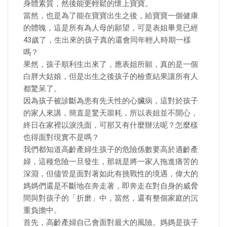
身體素質，然後能更輕鬆的懷上寶寶。
當然，也是為了能在寶寶出生之後，給寶寶一個健康
的體魄，這是所有為人母的願望，可是表姐畢竟已經
43歲了，生出來的孩子真的還會同年輕人時期一樣
嗎？
果然，孩子順利生出來了，應表姐所願，真的是一個
白胖大姑娘，但是出生之後孩子的檢查結果讓所有人
都驚呆了。
因為孩子被診斷為患有先天性的心臟病，這對於孩子
的家人來講，簡直是驚天噩耗，所以表姐並不開心，
終日在家裡以淚洗面，可那又有什麼辦法呢？怎麼樣
也得面對現實不是嗎？
我們都知道高齡產婦生孩子的危險係數要高於適齡產
婦，這種危險一旦發生，那就是將一家人拖進痛苦的
深淵，但儘管是面對著如此有挑戰性的境遇，偉大的
媽媽們還是不斷地在奔走著，即奔走在對自身的威脅
間與對孩子的「折磨」中，當然，還有整個家庭的沉
重負擔中。
首先，高齡產婦自己會面對最大的風險。媽媽是孩子