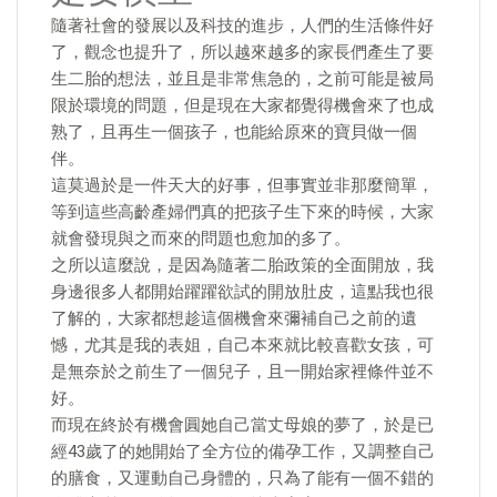
隨著社會的發展以及科技的進步，人們的生活條件好
了，觀念也提升了，所以越來越多的家長們產生了要
生二胎的想法，並且是非常焦急的，之前可能是被局
限於環境的問題，但是現在大家都覺得機會來了也成
熟了，且再生一個孩子，也能給原來的寶貝做一個
伴。
這莫過於是一件天大的好事，但事實並非那麼簡單，
等到這些高齡產婦們真的把孩子生下來的時候，大家
就會發現與之而來的問題也愈加的多了。
之所以這麼說，是因為隨著二胎政策的全面開放，我
身邊很多人都開始躍躍欲試的開放肚皮，這點我也很
了解的，大家都想趁這個機會來彌補自己之前的遺
憾，尤其是我的表姐，自己本來就比較喜歡女孩，可
是無奈於之前生了一個兒子，且一開始家裡條件並不
好。
而現在終於有機會圓她自己當丈母娘的夢了，於是已
經43歲了的她開始了全方位的備孕工作，又調整自己
的膳食，又運動自己身體的，只為了能有一個不錯的