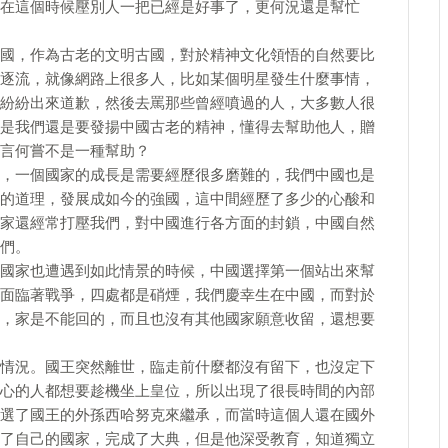
在這個時候壓別人一把已經是好事了，更何況還是幫忙
國，作為古老的文明古國，對於精神文化領悟的自然要比
逐流，就像網路上很多人，比如某個明星發生什麼事情，
紛紛出來道歉，然後去罵那些曾經噴過的人，大多數人很
是我們還是要發揚中國古老的精神，懂得去幫助他人，贈
言何嘗不是一種幫助？
，一個國家的成長是需要經歷很多磨難的，我們中國也是
的道理，發展成如今的強國，這中間經歷了多少的心酸和
家還經常打壓我們，對中國進行各方面的封鎖，中國自然
們。
國家也遭遇到如此情景的時候，中國選擇第一個站出來幫
面臨著戰爭，四處都是硝煙，我們慶幸生在中國，而對於
，家是不能回的，而且也沒有其他國家願意收留，還想要
情況。國王突然離世，臨走前什麼都沒有留下，也沒定下
心的人都想要趁機坐上皇位，所以出現了很長時間的內部
選了國王的外孫西哈努克來繼承，而當時這個人還在國外
了自己的國家，完成了大典，但是他深受教育，知道獨立