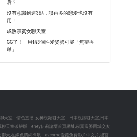
后？
沒有意識到這3點，談再多的戀愛也沒有
用！
成熟寂寞女聊天室
GG了！ 用錯3個性愛姿勢可能「無望再
舉」
頻聊天室
情色直播-女神視頻聊天室
日本視訊聊天室,日本
城聊天室破解版
eney伊莉論壇首頁網址,寂寞富婆同城交友
友聊天,在線色情網導航
avcome愛薇免費影片中文片,後宮