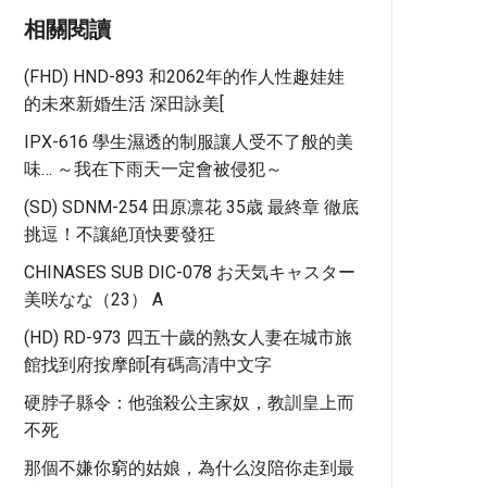
相關閱讀
(FHD) HND-893 和2062年的作人性趣娃娃
的未來新婚生活 深田詠美[
IPX-616 學生濕透的制服讓人受不了般的美
味… ～我在下雨天一定會被侵犯～
(SD) SDNM-254 田原凛花 35歳 最終章 徹底
挑逗！不讓絶頂快要發狂
CHINASES SUB DIC-078 お天気キャスター
美咲なな（23） A
(HD) RD-973 四五十歲的熟女人妻在城市旅
館找到府按摩師[有碼高清中文字
硬脖子縣令：他強殺公主家奴，教訓皇上而
不死
那個不嫌你窮的姑娘，為什么沒陪你走到最