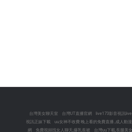
台灣美女聊天室
台灣UT直播官網
live173影音視訊l
視訊正妹下載
uu女神不收費 晚上看的免費直播 ,成人動漫
網
免費視頻找女人聊天,爆乳長裙
台灣uu下載,長腿美