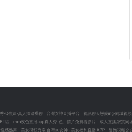
ive秀-Q臺妹-真人摳逼裸聊
台灣女神直播平台
視訊聊天戀愛ing-同城視
BT區
mm夜色直播app真人秀 ,色、情片免費看影片
成人直播,寂寞同
女性感熱舞
美女視頻秀場,台灣uu女神 - 美女福利直播 APP
冒泡視頻交