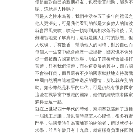
便是面對自己的親朋好友，也都愛莫能助，能夠不
呢，這就是人性嗎？
可是人之性本為善，我們生活在五千多年的禮儀之
他人更深刻，可是我們看到的卻是大多數人的隨波
就會跟風去噴，噴完一頓等到真相水落石出後，又
難理智地去了解真相，這就是國人目前的狀態。但
人玫瑰，手有餘香，幫助他人的同時，對於自己而
每個人一生當中總會經歷一些挫折，國家也不例外
從一個被西方國家所欺壓，明白了落後就會被挨打
苦楚，只有我們清楚，而在這發展的其中，西方國
不會被打倒，而且還有不少的國家默默地支持著我
中國自然明白這種雪中送炭的恩情，所以就在別的
助。如今雖然是和平的年代，可是仍然有很多國家
這些在戰爭當中被滅的國家，他們的總統或者國家
躲得更遠一點。
就在上世紀四十年代的時候，柬埔寨就遇到了這種
一屆國王是誰，所以當時皇室人心惶惶，很多有野
鬥爭，法國當時作為柬埔寨的統治者，所以就從中
求學，並且年齡只有十九歲，就這樣身負重任回到