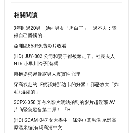
相關閱讀
3年睡過20男！她向男友「坦白了」 過不去：覺
得自己髒髒的...
亞洲區85街免費影片收看
(HD) JUY-882 公司和妻子都被奪走了。社長夫人
NTR 小早川怜子[有碼
擁抱姿勢易暴露男人真實性心理
穿高衩赴约...F奶骚妹那边卡的好紧！邪恶放大「炸
毛+湿湿的」
SCPX-358 某有名影片網站拍到的影片超淫蕩 AV
片商緊急發售第二彈！ 『H
(HD) SDAM-047 女大學生一條浴巾闖男湯 尾瀨高
原溫泉編[有碼高清中文