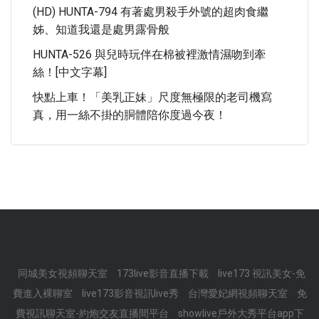
(HD) HUNTA-794 有著處男殺手外號的超肉食繼
姊、知道我還是處男露骨般
HUNTA-526 與兒時玩伴在棉被裡激情濕吻到牽
絲！[中文字幕]
快點上車！「美乳正妹」尺度無極限的老司機寫
真，用一絲不掛的胴體陪你度過今夜！
同城美女視頻聊天室
173live影音直播下載
live173 視訊美女-免
費進入裸聊室
live173影音視訊live秀
台灣愛妃網視頻聊天室
免
費視訊聊天室-約炮交友直播間平台
showlive戶外大秀平台app下