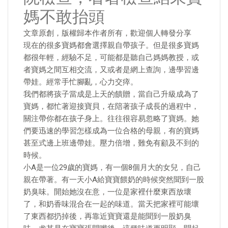
媽不敢抬頭
文章原創，版權歸本作者所有，歡迎個人轉發分享
現在的很多寶媽都會選擇親自帶孩子。但是很多寶媽
都很年輕，經驗不足，可能都是聽自己媽媽教授，或
者寶媽之間互相交流，又或者是網上查詢，邊學習邊
帶娃。經常手忙腳亂，心力交瘁。
我們都將孩子當成是上天的饋贈，當自己升級成為了
寶媽，都忙著迎接寶貝，在陪著孩子成長的過程中，
關注帶你都在孩子身上。往往很容易忽略了寶媽。她
們要迅速的學習怎樣成為一位合格的母親，有的寶媽
甚至式邊上班邊帶娃。壓力倍增，難免有顧及不到的
時候。
小A是一位29歲的寶媽，有一個8個月大的女兒，自己
親在帶著。有一天小A給寶寶餵奶的時候突然聞到一股
奶臭味。開始她沒在意，一位是家裡什麼東西放壞
了，和奶香味混合在一起的味道。當天把家裡可能壞
了東西都扔掉後，再靠近寶寶還是能聞到一股奶臭