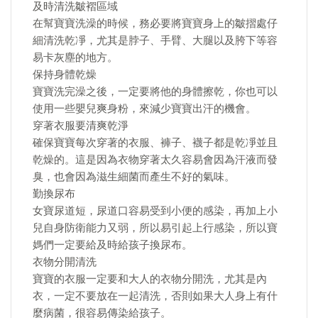
及時清洗皺褶區域
在幫寶寶洗澡的時候，務必要將寶寶身上的皺摺處仔
細清洗乾凈，尤其是脖子、手臂、大腿以及胯下等容
易卡灰塵的地方。
保持身體乾燥
寶寶洗完澡之後，一定要將他的身體擦乾，你也可以
使用一些嬰兒爽身粉，來減少寶寶出汗的機會。
穿著衣服要清爽乾淨
確保寶寶每次穿著的衣服、褲子、襪子都是乾凈並且
乾燥的。這是因為衣物穿著太久容易會因為汗液而發
臭，也會因為滋生細菌而產生不好的氣味。
勤換尿布
女寶尿道短，尿道口容易受到小便的感染，再加上小
兒自身防衛能力又弱，所以易引起上行感染，所以寶
媽們一定要給及時給孩子換尿布。
衣物分開清洗
寶寶的衣服一定要和大人的衣物分開洗，尤其是內
衣，一定不要放在一起清洗，否則如果大人身上有什
麼病菌，很容易傳染給孩子。