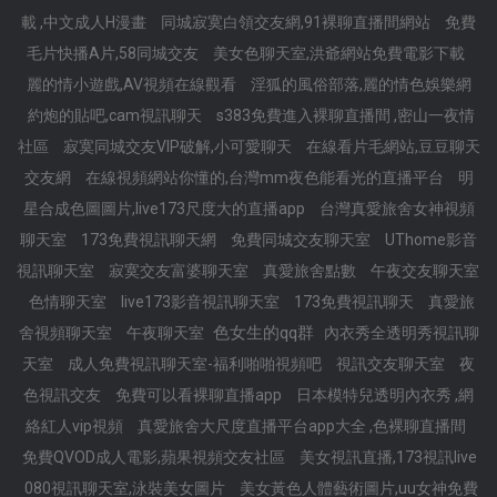
載 ,中文成人H漫畫
同城寂寞白領交友網,91裸聊直播間網站
免費
毛片快播A片,58同城交友
美女色聊天室,洪爺網站免費電影下載
麗的情小遊戲,AV視頻在線觀看
淫狐的風俗部落,麗的情色娛樂網
約炮的貼吧,cam視訊聊天
s383免費進入裸聊直播間 ,密山一夜情
社區
寂寞同城交友VIP破解,小可愛聊天
在線看片毛網站,豆豆聊天
交友網
在線視頻網站你懂的,台灣mm夜色能看光的直播平台
明
星合成色圖圖片,live173尺度大的直播app
台灣真愛旅舍女神視頻
聊天室
173免費視訊聊天網
免費同城交友聊天室
UThome影音
視訊聊天室
寂寞交友富婆聊天室
真愛旅舍點數
午夜交友聊天室
色情聊天室
live173影音視訊聊天室
173免費視訊聊天
真愛旅
色女生的qq群
舍視頻聊天室
午夜聊天室
內衣秀全透明秀視訊聊
天室
成人免費視訊聊天室-福利啪啪視頻吧
視訊交友聊天室
夜
色視訊交友
免費可以看裸聊直播app
日本模特兒透明內衣秀 ,網
絡紅人vip視頻
真愛旅舍大尺度直播平台app大全 ,色裸聊直播間
免費QVOD成人電影,蘋果視頻交友社區
美女視訊直播,173視訊live
080視訊聊天室,泳裝美女圖片
美女黃色人體藝術圖片,uu女神免費