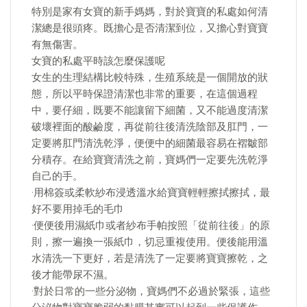
特別是家有女寶的新手媽媽，對於寶寶的私處如何清
潔總是很頭疼。既擔心是否清潔到位，又擔心對寶寶
有無傷害。
女寶的私處平時該怎麼保護呢
女生的生理結構比較特殊，生殖系統是一個開放的狀
態，所以平時保證清潔也非常的重要，在這個過程
中，要仔細，既要不能讓留下細菌，又不能過度清潔
破壞裡面的酸鹼度，再從前往後清洗陰部及肛門，一
定要將肛門清洗乾淨，便便中的細菌最容易在褶皺部
分積存。在給寶寶清洗之前，寶媽們一定要先洗乾淨
自己的手。
·用棉簽或柔軟紗布浸透溫水給寶寶輕輕擦拭擦拭，最
好不要用掉毛的毛巾
·便便後用濕紙巾或者紗布手帕按照「從前往後」的原
則，擦一遍換一張紙巾，切忌重複使用。便後能用溫
水清洗一下更好，若是清洗了一定要將寶寶擦乾，之
後才能帶尿不濕。
·對於日常的一些分泌物，寶媽們不必過於緊張，這些