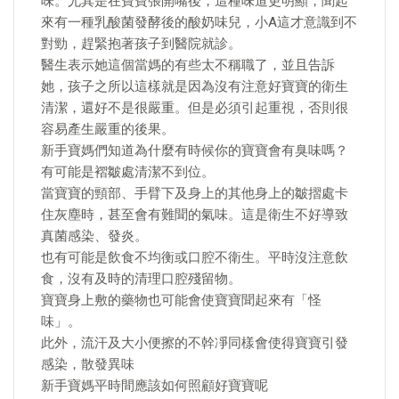
味。尤其是在寶寶張開嘴後，這種味道更明顯，聞起
來有一種乳酸菌發酵後的酸奶味兒，小A這才意識到不
對勁，趕緊抱著孩子到醫院就診。
醫生表示她這個當媽的有些太不稱職了，並且告訴
她，孩子之所以這樣就是因為沒有注意好寶寶的衛生
清潔，還好不是很嚴重。但是必須引起重視，否則很
容易產生嚴重的後果。
新手寶媽們知道為什麼有時候你的寶寶會有臭味嗎？
有可能是褶皺處清潔不到位。
當寶寶的頸部、手臂下及身上的其他身上的皺摺處卡
住灰塵時，甚至會有難聞的氣味。這是衛生不好導致
真菌感染、發炎。
也有可能是飲食不均衡或口腔不衛生。平時沒注意飲
食，沒有及時的清理口腔殘留物。
寶寶身上敷的藥物也可能會使寶寶聞起來有「怪
味」。
此外，流汗及大小便擦的不幹凈同樣會使得寶寶引發
感染，散發異味
新手寶媽平時間應該如何照顧好寶寶呢