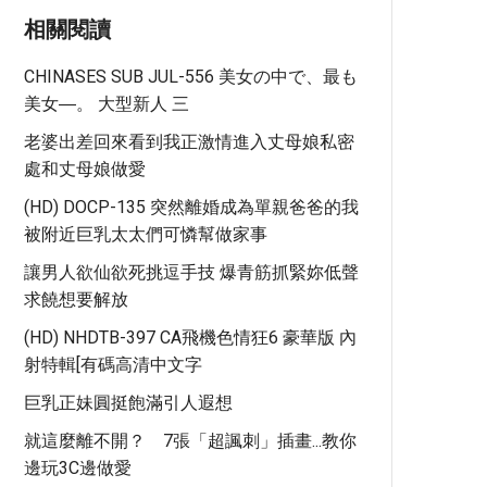
相關閱讀
CHINASES SUB JUL-556 美女の中で、最も
美女―。 大型新人 三
老婆出差回來看到我正激情進入丈母娘私密
處和丈母娘做愛
(HD) DOCP-135 突然離婚成為單親爸爸的我
被附近巨乳太太們可憐幫做家事
讓男人欲仙欲死挑逗手技 爆青筋抓緊妳低聲
求饒想要解放
(HD) NHDTB-397 CA飛機色情狂6 豪華版 內
射特輯[有碼高清中文字
巨乳正妹圓挺飽滿引人遐想
就這麼離不開？ 7張「超諷刺」插畫...教你
邊玩3C邊做愛