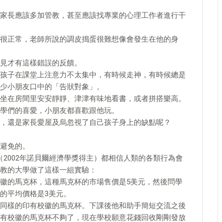
家長應該多加管教，甚至應該找專業的心理工作者進行干
很正常，老師所說的調皮搗蛋很難想像會發生在他的身
見才有這樣錯誤的反饋。
孩子在課堂上注意力不太集中，有時候走神，有時候總是
少小朋友口中的「告狀對象」。
坐在房間里安安靜靜、津津有味地看書，或者拼搭樂高。
學們的喜愛，小朋友都喜歡跟他玩。
，還是家長愛屋及烏忽視了自己孩子身上的缺點呢？
避免的。
家卡尼曼（2002年諾貝爾經濟學獎得主）都相信人類的各類行為會
教的大學做了這樣一組實驗：
徽的馬克杯，這種馬克杯的市場售價是5美元，然後問學
的平均價格是3美元。
同樣的印有校徽的馬克杯。下課後他和助手簡短交流之後
有校徽的馬克杯不夠了，現在學校願意花錢回收剛剛發放