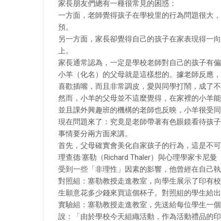
家長朋友們總有一種很常見的困惑：
一方面，老師覺得孩子在學校里的行為問題很大，
預。
另一方面，家長卻覺得自己的孩子在家表現得一向
上。
家長通常認為，一定是學校老師對自己的孩子有偏
小羊（化名）的父母就是這樣想的。據老師反應，
喜歡插嘴，而且非常調皮，愛與同學打鬧，成了不
然而，小羊的父母並不這麼覺得，在家裡的小羊能
並且課外興趣班的機構的老師也反映，小羊很受同
現在問題來了：究竟是老師帶著有色眼鏡看待孩子
事情要分兩方面來講。
首先，父母確實會美化自家孩子的行為，這是不可
理查德·塞勒（Richard Thaler）與心理學
受到一些「非理性」因素的影響，他曾經在自己執
對照組：塞勒教授走進教室，向學生展示了印有校
生願意花多少錢來買這個杯子。對照組的學生給出
實驗組：塞勒教授走進教室，先送給每位學生一個
說：「由於學校今天組織活動，作為活動禮品的印