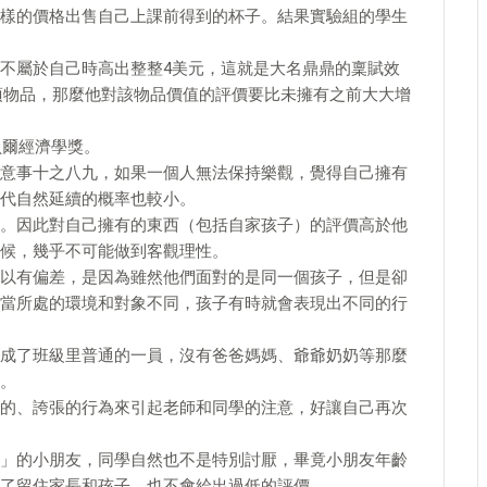
樣的價格出售自己上課前得到的杯子。結果實驗組的學生
不屬於自己時高出整整4美元，這就是大名鼎鼎的稟賦效
旦擁有某項物品，那麼他對該物品價值的評價要比未擁有之前大大增
貝爾經濟學獎。
意事十之八九，如果一個人無法保持樂觀，覺得自己擁有
代自然延續的概率也較小。
。因此對自己擁有的東西（包括自家孩子）的評價高於他
候，幾乎不可能做到客觀理性。
以有偏差，是因為雖然他們面對的是同一個孩子，但是卻
當所處的環境和對象不同，孩子有時就會表現出不同的行
成了班級里普通的一員，沒有爸爸媽媽、爺爺奶奶等那麼
。
的、誇張的行為來引起老師和同學的注意，好讓自己再次
」的小朋友，同學自然也不是特別討厭，畢竟小朋友年齡
了留住家長和孩子，也不會給出過低的評價。