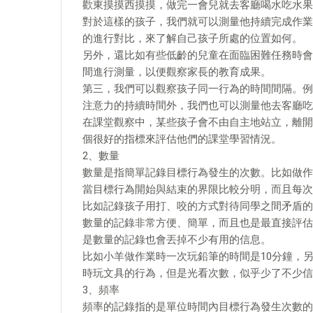
歡東摸摸西摸摸，做完一會兒就去客廳喝水吃水果
對於這樣的孩子，我們就可以測量他持續完成作業
的進行對比，來了解自己孩子所處的位置如何。
另外，還比如有些低齡的兒童在面臨困難任務時會
間進行測量，以便觀察家長的教育成果。
第三，我們可以觀察孩子同一行為的時間間隔。例
注意力的持續時間外，我們也可以測量他去客廳吃
在課堂觀察中，某些孩子會不由自主地站立，離開
個很好的指標來評估他們的課堂學習情況。
2、數量
數量是指簡單記錄目標行為發生的次數。比如做作
當目標行為開始與結束的界限比較分明，而且每次
比如記錄孩子用打、咬的方式對待同學之間矛盾的
數量的記錄非常方便、簡單，而且也是最直接評估
是數量的記錄也會丟掉不少有用的信息。
比如小羊做作業時一次玩鉛筆的時間是10分鐘，
時玩文具的行為，但是光看次數，似乎少了不少信
3、頻率
頻率的記錄指的是單位時間內目標行為發生次數的