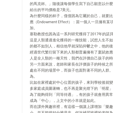
的馬克杯。」隨後讓每個學生寫下自己願意以什麼
給出的平均價格是7美元。
為什麼同樣的杯子，僅僅因為它屬於自己，就要比
應（Endowment Effect）：當一個人一
加。
塞勒教授也因為這一系列研究獲得了2017年的諾
這是人類通過進化獲得的一種技能，試想人生不如
的都不如別人，相信他早就深陷抑鬱之中，他的後
經過世代繁衍留下來的人類都普遍擁有了稟賦效應
人是全人類的一種天性，我們在評價自己孩子的時
另一方面來說，老師和家長在評價孩子的時候之所
處在不同的場景中，而孩子也面對著不同的人群。
為。
比如在家裡處於中心位置的孩子，來到學校後就變
多家庭成員圍著轉，也不再是聚光燈下的「明星」
為了能夠得到「同等待遇」，有的孩子就會用異常
成為「中心」，上文中的小羊就是如此。
而在課外興趣班裡，有這樣一個讓上課增加「樂趣
小，並不能很好分辨是非，何況補習班裡的老師為