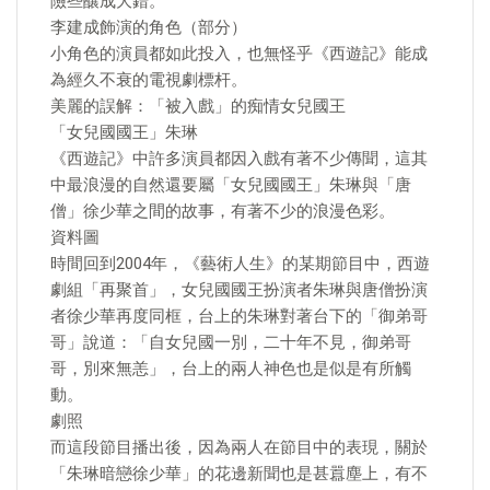
險些釀成大錯。
李建成飾演的角色（部分）
小角色的演員都如此投入，也無怪乎《西遊記》能成
為經久不衰的電視劇標杆。
美麗的誤解：「被入戲」的痴情女兒國王
「女兒國國王」朱琳
《西遊記》中許多演員都因入戲有著不少傳聞，這其
中最浪漫的自然還要屬「女兒國國王」朱琳與「唐
僧」徐少華之間的故事，有著不少的浪漫色彩。
資料圖
時間回到2004年，《藝術人生》的某期節目中，西遊
劇組「再聚首」，女兒國國王扮演者朱琳與唐僧扮演
者徐少華再度同框，台上的朱琳對著台下的「御弟哥
哥」說道：「自女兒國一別，二十年不見，御弟哥
哥，別來無恙」，台上的兩人神色也是似是有所觸
動。
劇照
而這段節目播出後，因為兩人在節目中的表現，關於
「朱琳暗戀徐少華」的花邊新聞也是甚囂塵上，有不