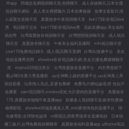
件app
同城交友網視頻聊天室,色情聊天
成人在線聊天,日本女優
視頻聊天網站
真人美女裸體圖片,日本按摩偷攝
按摩全套影片,情
人寂寞交友聊天室
真愛旅舍午夜視頻聊天室
live173影音視訊live
秀
視訊聊天交友
live173影音視訊live秀
花妖直播app 美女福利
視頻秀
台灣真愛旅舍視頻聊天室
台灣戀戀視頻聊天室
成人視訊
聊天室
真愛旅舍聊天室
午夜美女福利直播間
mfc視訊聊天室
成人視訊聊天室網
Live173免費視訊聊天
台灣UU直播平台
美女
視頻直播秀房間
showlive影音視訊聊天網-美女主播免費祼聊聊天
室
momo520視訊美女
台灣真愛旅舍直播平台
內衣秀視頻下
載,s383夫妻大秀直播群
uu女神剛上線的黃播平台 ,uu女神真人秀
視頻直播
玩美情人魚訊 ,富婆包養網
免費毛片網站論壇,情˙色短片
免費看
cam視訊聊天,mmbox彩虹允許賣肉的直播平台
真愛旅舍
173 ,真愛旅舍啪啪午夜直播app
歌樂多人視頻聊天室,歐美性愛偷
偷擼影院
showlive現場直播真人秀 ,mm夜色情色的直播平台
情˙
色微電影,全球情色論壇
rc開視訊,戀夜秀場美女直播視頻
日本快
播三級片,台灣免費視頻裸聊室
真愛旅舍福利直播app ,uthome視訊