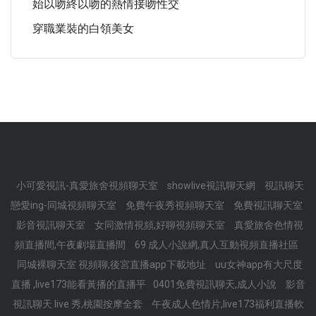
始以吻終以吻的熱情接吻性交
穿職業裝的白領美女
小可愛視訊-真愛旅舍視頻聊天室
showlive視訊聊天網
視訊聊天
戀愛ing-同城視頻聊天室
免費午夜秀視頻聊天室
免費視訊聊天室
影音視訊聊天室
女同激情視頻,好聊視頻聊天室
真愛旅舍色情視
頻直播間,午夜劇場直播間
69 成人小說網,真人互動視頻直播社區
同城裸聊天室 視頻聊,後宮直播app下載地址
uu女神app有大尺度
直播 ,live173能看黃播的直播平
0401免費視訊聊天,成人小說
影音
視訊聊天 live 秀,桃園按摩全套
午夜成人色情片,live173福利直播軟