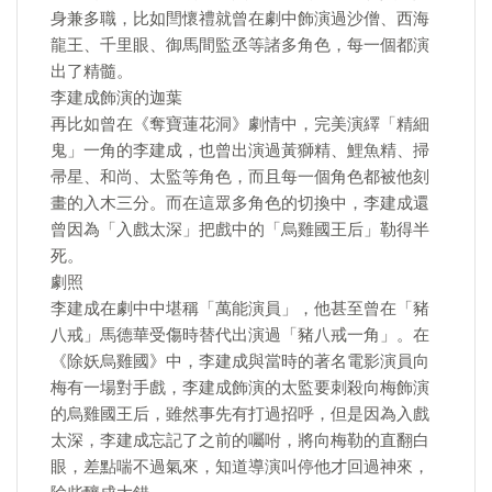
身兼多職，比如閆懷禮就曾在劇中飾演過沙僧、西海
龍王、千里眼、御馬間監丞等諸多角色，每一個都演
出了精髓。
李建成飾演的迦葉
再比如曾在《奪寶蓮花洞》劇情中，完美演繹「精細
鬼」一角的李建成，也曾出演過黃獅精、鯉魚精、掃
帚星、和尚、太監等角色，而且每一個角色都被他刻
畫的入木三分。而在這眾多角色的切換中，李建成還
曾因為「入戲太深」把戲中的「烏雞國王后」勒得半
死。
劇照
李建成在劇中中堪稱「萬能演員」，他甚至曾在「豬
八戒」馬德華受傷時替代出演過「豬八戒一角」。在
《除妖烏雞國》中，李建成與當時的著名電影演員向
梅有一場對手戲，李建成飾演的太監要刺殺向梅飾演
的烏雞國王后，雖然事先有打過招呼，但是因為入戲
太深，李建成忘記了之前的囑咐，將向梅勒的直翻白
眼，差點喘不過氣來，知道導演叫停他才回過神來，