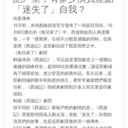
「迷失了」自我？
伶星傳奇
10月初，央視戲曲頻道官方發布了一則節目預告，10
月8日播出的《角兒來了》中，西遊師徒四人再度聚
首，一手「懷舊牌」引得不少觀眾感慨的同時，也再
度將《西遊記》這部劇拉回了觀眾視野之中。
《角兒來了》劇照
86版本的《西遊記》，可以說是電視劇史上一個難以
逾越的巔峰存在，超3000次的重播次數，讓這部劇成
為了婦孺皆知、老少皆宜的經典作品。長久以來，這
部劇拍攝的艱辛和熱度的持久，都常常被媒體們報道
分析，《西遊記》的經典劇情對許多人而言更是印象
深刻。
86版《西遊記》劇照
但不同於《西遊記》家喻戶曉的劇情的是，《西遊
記》背後那些因為入戲太深，差點「迷失了」自我的
演員們的故事，也是這部劇背後的另一個傳奇……