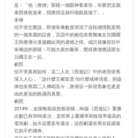
是：「他（唐僧）那樣一個眼神看著你，你要把這個
東西接收進來，我覺得這就叫假戲真做了。」
朱琳
但不管怎麼說，即便朱琳數度澄清了這段感情觀眾間
的一個美麗的誤會，言語中的她也依舊難掩女兒國國
王與唐僧分道揚鑣結局的遺憾之情。或許就像節目中
朱琳說的那樣：可能大家的審美，覺得唐僧應該跟女
兒國王在一起。
劇照
但不管真相如何，這二人在《西遊記》中的表現依舊
深入人心，「說什麼王權富貴 怕什麼戒律清規」的旋
律也依舊因二人傳唱至今，唐僧這一影視形象也更是
由此更加的飽滿而真實。
劇照
2014年，金陵晚報就曾報道稱，86版《西遊記》重播
次數已有3000多次，是世界上重播率和收視率最高的
電視劇，如今這麼多年過去，這部劇還依舊在延續著
它的不朽傳奇。