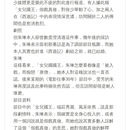
少媒體更是樂此不疲的對此進行報道。有人據此稱
「女兒國王」假戲真做，對徐少華動了心。加之兩人
在《西遊記》中的表現情深意濃，坊間關於二人的傳
聞也是愈演愈烈。
劇照
但朱琳本人卻曾數度澄清過這件事，幾年後的採訪
中，朱琳表示當初那番話是為了調節節目氛圍，而她
本人其實也於進《西遊記》劇組之前，就已結婚。
朱琳
這樣看來，「女兒國國王」朱琳怎麼看都像是「被入
戲」而痴戀「唐僧」，她本人對這種說法也一直否
認。後來某期的《電影往事30年》節目中，受芳的朱
琳再度談及此事時雖依然否認 ，但言語間卻很是耐人
琢磨。
節目資料
​節目中的「女兒國王」端莊秀麗、風采依舊，談及那
段劇情時，朱琳表示：我確實是全身心投入的，或者
用一個詞說就是假戲真做。而她也說其實多數人誤解
了這個「假戲真做」的意思，她對假戲真做的解釋