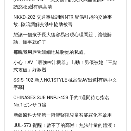
誘惑收藏[有碼高清
NKKD-202 交通事故調解NTR 配偶引起的交通事
故…陰暗調解交涉中協助被害
想讓一個孩子長大後容易出現心理問題，讓他聽
話、懂事就好了
那晚我用唇舌細細地舔吻她的私處,,
小心！AV「最強榨汁機器」出動！男優被她「三點
式攻破」好激烈…
SSIS-102 新人NO.1STYLE 楓富愛AV出道[有碼中文
字幕]
CHINASES SUB NNPJ-458 予約1週間待ち指名
No.1ピンサロ嬢
新疆醫科大學第一附屬醫院兒童智能霧化室啟用
JUL-573 覺醒！數不了的高潮！無法計量的體液！