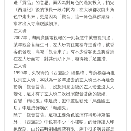
送「貢品」的意思。而因為對角色的過於投入，拍完
《西遊記》後的很長一段時間內，左大玢都沒能出角
色中走出來，更是因為「觀音」這一角色與佛結緣，
常常出入寺廟虔誠朝拜。
左大玢
2007年，湖南廣播電視報的一則報道中就曾提到過，
某年觀音菩薩生日，左大玢前往開福寺進香時，被香
客們發現，高喊「觀音來了」有不少香客更是將香插
在左大玢面前，對其倒頭下拜，嚇得她手足無措。
左大玢
1999年，央視籌拍《西遊記》續集時，導演楊潔再度
找到左大玢，本以為十多年過去的左大玢已不再適合
扮演「觀音菩薩」，沒想到見面後的左大玢並沒太大
變化，這才有了左大玢二次出演觀音菩薩的後續。
百變「精細鬼」李建成，戲中差點勒死「烏雞國王
后」李建成飾演的「精細鬼」
除了「觀音菩薩」這種主要角色被演繹得形神兼備
外，《西遊記》中也有不少「小嘍啰」的發揮讓人印
象深刻。由於當時劇組經費有限，劇中很多演員都是