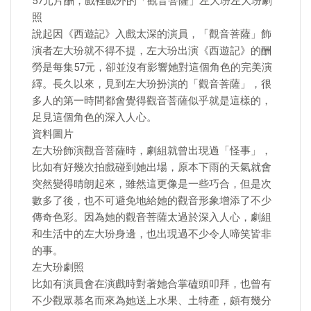
57元片酬，戲裡戲外的「觀音菩薩」左大玢左大玢劇
照
說起因《西遊記》入戲太深的演員，「觀音菩薩」飾
演者左大玢就不得不提，左大玢出演《西遊記》的酬
勞是每集57元，卻並沒有影響她對這個角色的完美演
繹。長久以來，見到左大玢扮演的「觀音菩薩」，很
多人的第一時間都會覺得觀音菩薩似乎就是這樣的，
足見這個角色的深入人心。
資料圖片
左大玢飾演觀音菩薩時，劇組就曾出現過「怪事」，
比如有好幾次拍戲碰到她出場，原本下雨的天氣就會
突然變得晴朗起來，雖然這更像是一些巧合，但是次
數多了後，也不可避免地給她的觀音形象增添了不少
傳奇色彩。因為她的觀音菩薩太過於深入人心，劇組
和生活中的左大玢身邊，也出現過不少令人啼笑皆非
的事。
左大玢劇照
比如有演員會在演戲時對著她合掌磕頭叩拜，也曾有
不少觀眾慕名而來為她送上水果、土特產，頗有幾分