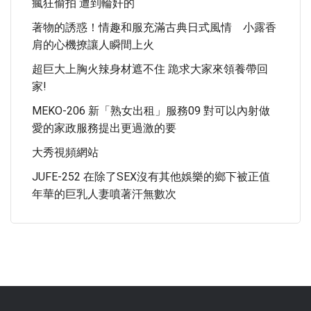
瘋狂偷拍 遭到輪奸的
著物的誘惑！情趣和服充滿古典日式風情 小露香
肩的心機撩讓人瞬間上火
超巨大上胸火辣身材遮不住 跪求大家來領養帶回
家!
MEKO-206 新「熟女出租」服務09 對可以內射做
愛的家政服務提出更過激的要
大秀視頻網站
JUFE-252 在除了SEX沒有其他娛樂的鄉下被正值
年華的巨乳人妻噴著汗無數次