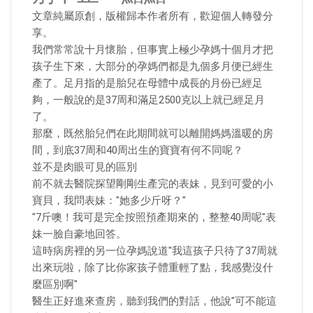
文章純屬原創，版權歸本作者所有，歡迎個人轉發分
享。
我們常常說十月懷胎，但事實上極少孕媽十個月才把
孩子生下來，大部分的孕媽們都是九個多月便已經生
產了。足月指的是胎兒在母體中成長的月份已經足
夠，一般說的是37周和滿足2500克以上就已經足月
了。
那麼，既然胎兒們在此期間就可以離開媽媽溫暖的房
間，到底37周和40周出生的寶寶有何不同呢？
並不是肉眼可見的區別
前不就去醫院探望剛剛生產完的表妹，見到可愛的小
寶貝，我問表妹："她多少斤呀？"
"7斤噢！我可是完全按照預產期來的，整整40周呢"表
妹一臉自豪地回答。
這時病房裡的另一位孕媽說道"我這孩子只待了37周就
出來玩啦，除了比你家孩子體重輕了點，我感覺沒什
麼區別啊"
醫生正好進來查房，聽到我們的對話，他說"可不能這