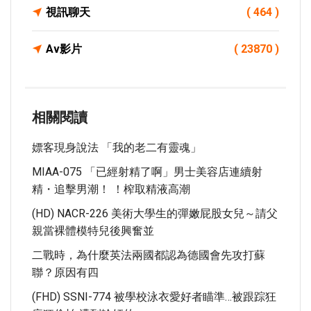
視訊聊天
( 464 )
Av影片
( 23870 )
相關閱讀
嫖客現身說法 「我的老二有靈魂」
MIAA-075 「已經射精了啊」男士美容店連續射
精・追擊男潮！ ！榨取精液高潮
(HD) NACR-226 美術大學生的彈嫩屁股女兒～請父
親當裸體模特兒後興奮並
二戰時，為什麼英法兩國都認為德國會先攻打蘇
聯？原因有四
(FHD) SSNI-774 被學校泳衣愛好者瞄準…被跟踪狂