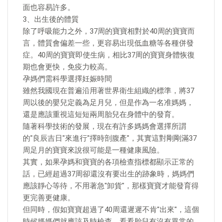
面也容易許多。
3、出生後的體質
除了呼吸能力之外，37周的寶寶相對於40周的寶寶而
言，體質會偏差一些，更容易出現低血糖等各種併發
症。40周的寶寶即使生病，相比37周的寶寶身體恢復
期也會更快，免疫力較高。
孕媽們需科學選擇妊娠時間
雖然我國現在普遍沿用著世界衛生組織的標準，將37
周以後的嬰兒定義為足月兒，但是作為一名准媽媽，
還是應該重視這短短兩周胎兒在身體中的發育。
隨著科學技術的發展，現在有許多媽媽會選擇所謂
的"良辰吉日"來進行"擇時剖腹產"，其實這對剛剛滿37
周足月的寶寶來說很可能是一種健康風險。
其實，如果孕媽和寶寶的各項檢查指標都顯示正常的
話，已經超過37周卻還沒有要出生的跡象時，媽媽們
應該靜心等待，不用著急"卸貨"，那樣寶寶才能發育得
更完善更健康。
但同時，假如寶寶超過了40周還遲遲不肯"出來"，這個
時候媽媽們就應該及時檢查，看看胎兒有沒有異常的