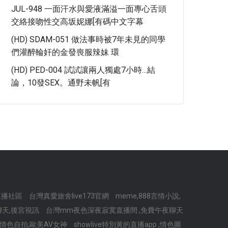
JUL-948 一面汗水與愛液滿溢一面專心舌頭
交絡接吻性交高坂妮娜[有碼中文字幕
(HD) SDAM-051 做法事時被7年未見的同學
們灌醉輪奸的金發喪服辣妹 環
(HD) PED-004 試試讓兩人獨處7小時…結
論，10發SEX。通野未帆[有
直播社區
台灣真愛旅舍live173官網
meme,888言情小說,
天,後宮視訊
台灣mm夜色深夜寂寞直播間 ,免費午夜聊天
情色自拍,歐美AV女神
showlive特別黃的直播app ,情色圖