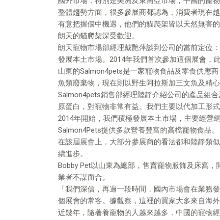
國外市場，特別是美洲及東南亞市場，中國的寵物
整體趨勢方面，很多參展商都認為，消費者現在越
有意把握個中機遇，他們的貓爬架皆以天然無害的
朗天的貓爬架深受歡迎。
朗天寵物市場部經理戴艷萍談到公司的當前定位：
發展本土市場。2014年我們首次參加這個展會，
山東的Salmon4pets是一家寵物食品及零食
魚類廢棄物，現在則以野生阿拉斯加三文魚及精心
Salmon4pets銷售部經理陸靜介紹公司的產
原蛋白，對寵物非常有益。我們主要以代加工形式
2014年開始，我們積極發展本土市場，主要經營
Salmon4Pets提供多款營養豐富的高檔寵物食品。
在該屆展會上，大部分參展商的看法都和陸靜類似
續進步。
Bobby Pet以山東為總部，售賣寵物服飾及床
業者不謀而合。
「我們深信，再過一段時間，國內市場會在業務發
個展會的常客。據觀察，這裡的買家大多來自海外
近幾年，隨著養寵物的人越來越多，中國的寵物經