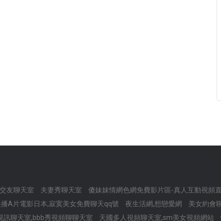
交友聊天室
夫妻秀聊天室
傻妹妺情網色網免費影片區-真人互動視頻
快播A片電影日本,寂寞美女免費聊天qq號
夜生活網,想戀愛網
美女約會聊
視訊聊天室,bbb秀視頻聊聊天室
天國多人視頻聊天室,sm美女視頻網站