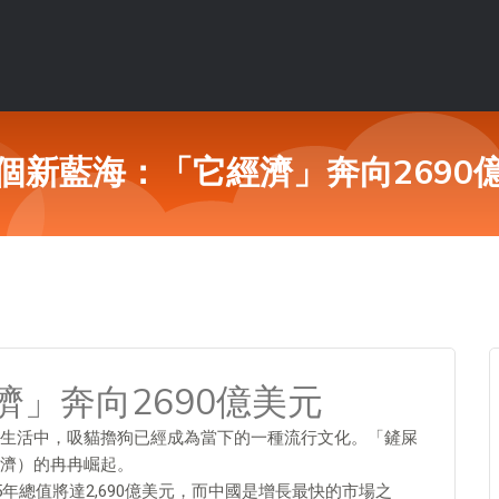
個新藍海：「它經濟」奔向2690
」奔向2690億美元
生活中，吸貓擼狗已經成為當下的一種流行文化。「鏟屎
濟）的冉冉崛起。
年總值將達2,690億美元，而中國是增長最快的市場之