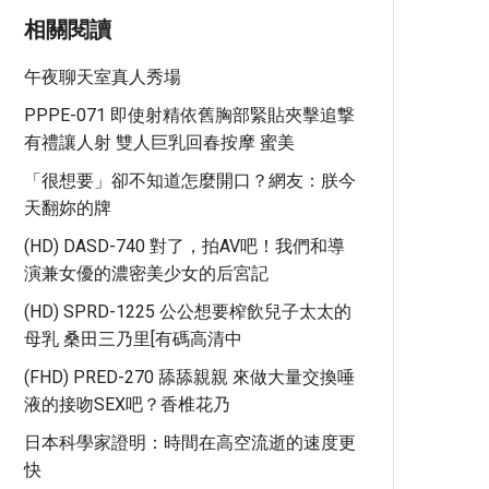
相關閱讀
午夜聊天室真人秀場
PPPE-071 即使射精依舊胸部緊貼夾擊追撃
有禮讓人射 雙人巨乳回春按摩 蜜美
「很想要」卻不知道怎麼開口？網友：朕今
天翻妳的牌
(HD) DASD-740 對了，拍AV吧！我們和導
演兼女優的濃密美少女的后宮記
(HD) SPRD-1225 公公想要榨飲兒子太太的
母乳 桑田三乃里[有碼高清中
(FHD) PRED-270 舔舔親親 來做大量交換唾
液的接吻SEX吧？香椎花乃
日本科學家證明：時間在高空流逝的速度更
快