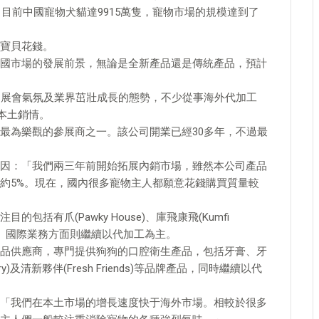
，目前中國寵物犬貓達9915萬隻，寵物市場的規模達到了
寶貝花錢。
國市場的發展前景，無論是全新產品還是傳統產品，預計
的展會氣氛及業界茁壯成長的態勢，不少從事海外代加工
動本土銷情。
最為樂觀的參展商之一。該公司開業已經30多年，不過最
因：「我們兩三年前開始拓展內銷市場，雖然本公司產品
約5%。現在，國內很多寵物主人都願意花錢購買質量較
括有爪(Pawky House)、庫飛康飛(Kumfi
ka Poo)。國際業務方面則繼續以代加工為主。
品供應商，專門提供狗狗的口腔衛生產品，包括牙膏、牙
及清新夥伴(Fresh Friends)等品牌產品，同時繼續以代
「我們在本土市場的增長速度快于海外市場。相較於很多