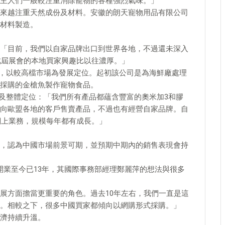
主人們一般較注重消除寵物的各種強烈氣味。」
來越注重天然成份及材料。安徽的朗天寵物用品有限公司
材料製造。
「目前，我們以自家品牌出口到世界各地，不過還未深入
此屆展會的本地買家興趣比以往濃厚。」
供應商，以較高檔市場為發展定位。起初該公司是為海鮮廠處理
採購的金槍魚製作寵物食品。
品組合及整體定位：「我們所有產品都蘊含豐富的奧米加3和膠
向歐盟各地的客戶售賣產品，不過也有經營自家品牌。自
網上業務，規模每年都有成長。」
，認為中國市場前景可期，並預期中期內的銷售表現會持
窩，開業至今已13年，其國際事務部經理鄭麗萍的想法與很多
展方面擔當更重要的角色。過去10年左右，我們一直是這
。相較之下，很多中國買家都傾向以網購形式採購。」
濟持續升溫。