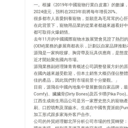
一。根據《2019年中國寵物行業白皮書》的數據
2024億元，預料在2023年前將每年增長20%。
很多都市人喜愛飼養寵物，並願意為毛茸茸的心肝
在此背景下，寵物用品業的從業者都越來越看好中
都可取得火爆銷情。
去年11月的中國國際寵物水族展覽會見證了熱烈
(OEM)業務的參展商都表示，計劃以自家品牌推
源飛是一家狗咬膠、胸背帶及玩具供應商，是態度
近才開始聚焦國內市場。
源飛業務副經理陳青青概述公司調整發展方針的原
在國內越來越受歡迎，但本土銷售大概仍僅佔整體
佳的產品，因此我們對市場前景十分樂觀。」
目前，源飛在中國內地集中發展數個自家品牌，最注目的包
Comfy)、臟臟骨(Dirty Bones)及匹卡噗(Pi
江西生成衛生用品公司是另一家歷史悠久的寵物產
刷、口腔噴劑及潔齒水。生成在中國售賣派銳(Purry)
加工形式跟多家海外客戶合作。
公司的外貿經理鄒北萍分析公司市場的性質轉變：