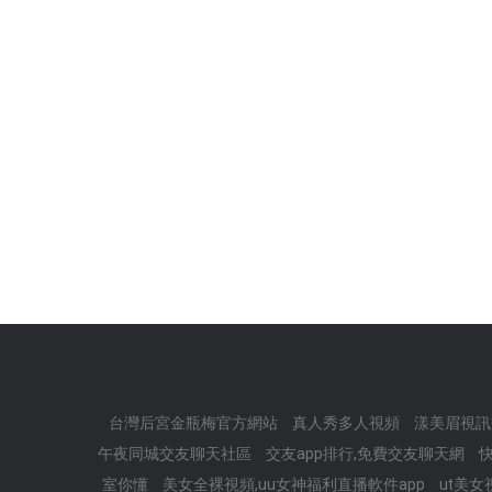
台灣后宮金瓶梅官方網站
真人秀多人視頻
漾美眉視訊
午夜同城交友聊天社區
交友app排行,免費交友聊天網
室你懂
美女全裸視頻,uu女神福利直播軟件app
ut美女